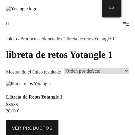
Ir
ES
al
contenido
Tu burbuja Zentangle©
Yotangle
Inicio
/ Productos etiquetados “libreta de retos Yotangle 1”
libreta de retos Yotangle 1
Mostrando el único resultado
Libreta de Retos Yotangle 1
Valorado en
20,00
€
5.00
de 5
VER PRODUCTOS