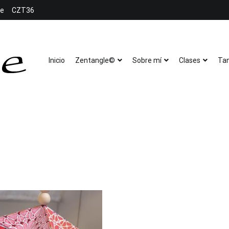
le
CZT36
Inicio
Zentangle©
Sobre mí
Clases
Tan