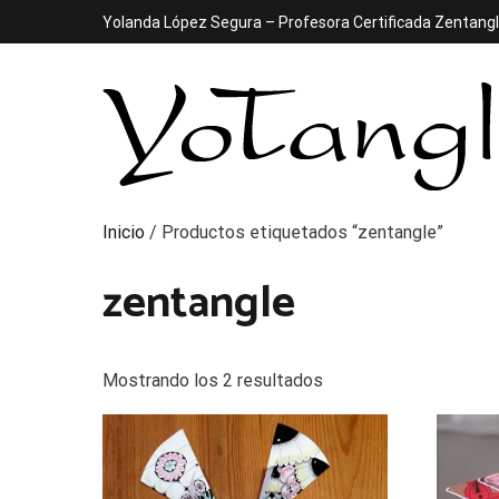
Ir
Yolanda López Segura – Profesora Certificada Zentang
al
contenido
Yotangle
Tu burbuja Zentangle©
Inicio
/ Productos etiquetados “zentangle”
zentangle
Mostrando los 2 resultados